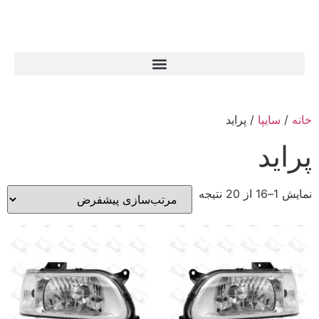
خانه
/
سایپا
/ پراید
پراید
نمایش 1–16 از 20 نتیجه