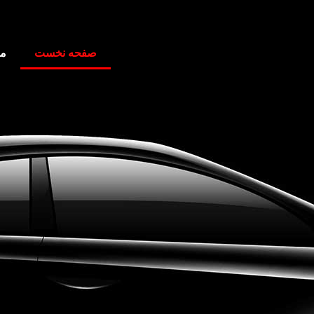
صفحه نخست
م