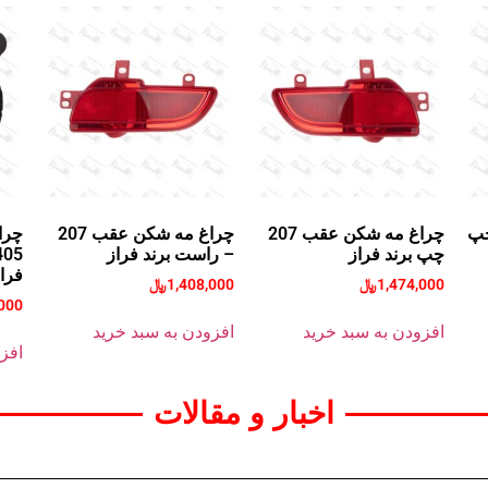
مت چپ
چراغ مه شکن عقب 207
چراغ مه شکن عقب 207
چرا
چپ برند فراز
– راست برند فراز
فرا
1,474,000
﷼
1,408,000
﷼
,000
افزودن به سبد خرید
افزودن به سبد خرید
افز
اخبار و مقالات