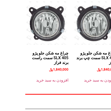
غ مه شکن جلو پژو
چراغ مه شکن جلو پژو
405 SLX سمت چپ برند
405 SLX سمت راست
ز
برند فراز
1,840
﷼
1,840,000
﷼
ودن به سبد خرید
افزودن به سبد خرید