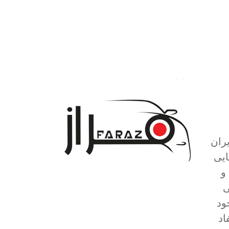
ران
ایی
و
O مبذول می
ود
اد