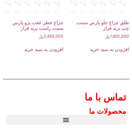
طلق چراغ جلو پارس سمت
چراغ خطر عقب پژو پارس
چپ برند فراز
سمت راست برند فراز
1,850,000
﷼
2,855,000
﷼
افزودن به سبد خرید
افزودن به سبد خرید
تماس با ما
محصولات ما