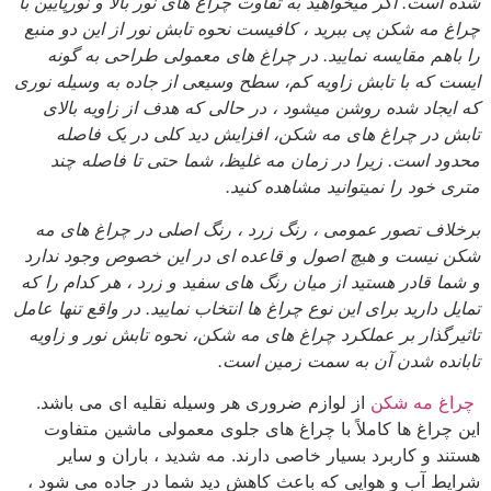
شده است. اگر میخواهید به تفاوت چراغ های نور بالا و نورپایین با
چراغ مه شکن پی ببرید ، کافیست نحوه تابش نور از این دو منبع
را باهم مقایسه نمایید. در چراغ های معمولی طراحی به گونه
ایست که با تابش زاویه کم، سطح وسیعی از جاده به وسیله نوری
که ایجاد شده روشن میشود ، در حالی که هدف از زاویه بالای
تابش در چراغ های مه شکن، افزایش دید کلی در یک فاصله
محدود است. زیرا در زمان مه غلیظ، شما حتی تا فاصله چند
متری خود را نمیتوانید مشاهده کنید.
برخلاف تصور عمومی ، رنگ زرد ، رنگ اصلی در چراغ های مه
شکن نیست و هیچ اصول و قاعده ای در این خصوص وجود ندارد
و شما قادر هستید از میان رنگ های سفید و زرد ، هر کدام را که
تمایل دارید برای این نوع چراغ ها انتخاب نمایید. در واقع تنها عامل
تاثیرگذار بر عملکرد چراغ های مه شکن، نحوه تابش نور و زاویه
تابانده شدن آن به سمت زمین است.
چراغ مه شکن
از لوازم ضروری هر وسیله نقلیه ای می باشد.
این چراغ ها کاملاً با چراغ های جلوی معمولی ماشین متفاوت
هستند و کاربرد بسیار خاصی دارند. مه شدید ، باران و سایر
شرایط آب و هوایی که باعث کاهش دید شما در جاده می شود ،