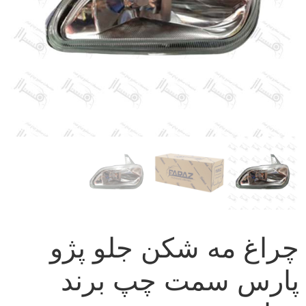
چراغ مه شکن جلو پژو
پارس سمت چپ برند