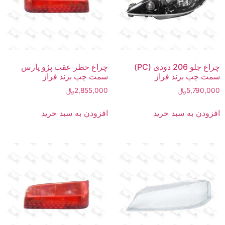
چراغ جلو 206 دودی (PC)
چراغ خطر عقب پژو پارس
سمت چپ برند فراز
سمت چپ برند فراز
5,790,000
﷼
2,855,000
﷼
افزودن به سبد خرید
افزودن به سبد خرید