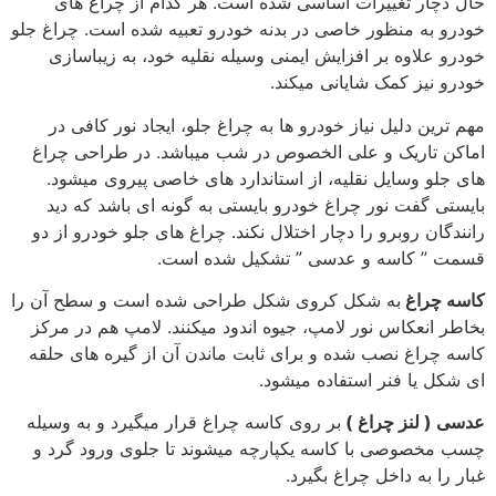
حال دچار تغییرات اساسی شده است. هر کدام از چراغ های
خودرو به منظور خاصی در بدنه خودرو تعبیه شده است. چراغ جلو
خودرو علاوه بر افزایش ایمنی وسیله نقلیه خود، به زیباسازی
خودرو نیز کمک شایانی میکند.
مهم ترین دلیل نیاز خودرو ها به چراغ جلو، ایجاد نور کافی در
اماکن تاریک و علی الخصوص در شب میباشد. در طراحی چراغ
های جلو وسایل نقلیه، از استاندارد های خاصی پیروی میشود.
بایستی گفت نور چراغ خودرو بایستی به گونه ای باشد که دید
رانندگان روبرو را دچار اختلال نکند. چراغ های جلو خودرو از دو
قسمت ” کاسه و عدسی ” تشکیل شده است.
کاسه چراغ
به شکل کروی شکل طراحی شده است و سطح آن را
بخاطر انعکاس نور لامپ، جیوه اندود میکنند. لامپ هم در مرکز
کاسه چراغ نصب شده و برای ثابت ماندن آن از گیره های حلقه
ای شکل یا فنر استفاده میشود.
عدسی ( لنز چراغ )
بر روی کاسه چراغ قرار میگیرد و به وسیله
چسب مخصوصی با کاسه یکپارچه میشوند تا جلوی ورود گرد و
غبار را به داخل چراغ بگیرد.